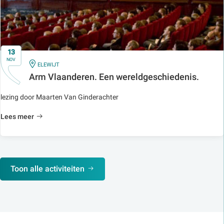
13
NOV
IN
ELEWIJT
Arm Vlaanderen. Een wereldgeschiedenis.
lezing door Maarten Van Ginderachter
Lees meer
Toon alle activiteiten