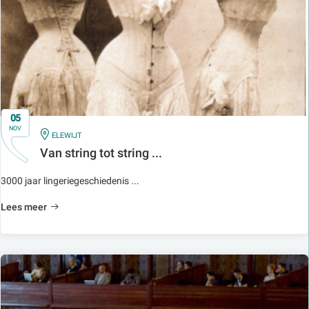
05
NOV
IN
ELEWIJT
Van string tot string ...
3000 jaar lingeriegeschiedenis ...
Lees meer