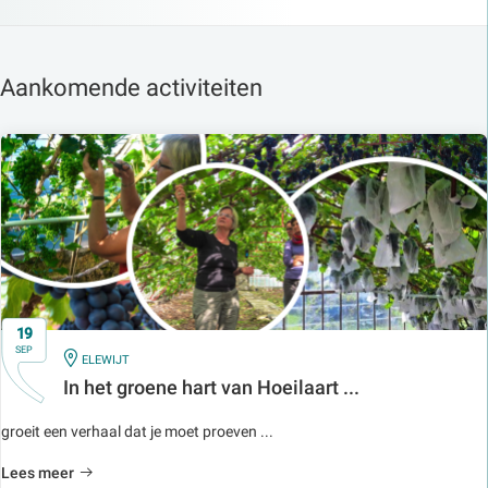
Aankomende activiteiten
19
SEP
IN
ELEWIJT
In het groene hart van Hoeilaart ...
groeit een verhaal dat je moet proeven ...
Lees meer