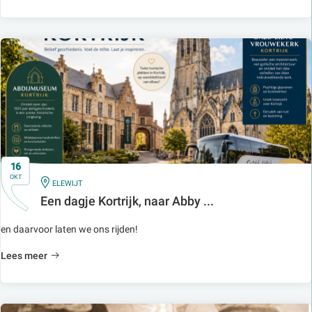
16
OKT
IN
ELEWIJT
Een dagje Kortrijk, naar Abby ...
en daarvoor laten we ons rijden!
Lees meer