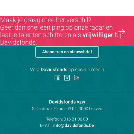
Maak je graag mee het verschil?
Geef dan snel een ping op onze radar en
laat je talenten schitteren als
vrijwilliger
bij
Davidsfonds.
Abonneren op nieuwsbrief
Volg
Davidsfonds
op sociale media
Volg
Volg
Volg
ons
ons
ons
op
op
op
Facebook
Instagram
LinkedIn
Contactpersoon:
Davidsfonds vzw
Adres:
Sluisstraat 79
bus 03.01, 3000
Leuven
Telefoon:
016 31 06 00
E-mail:
info@davidsfonds.be